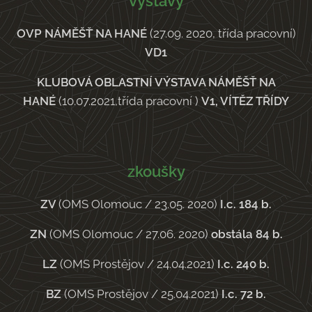
výstavy
OVP NÁMĚŠŤ NA HANÉ
(27.09. 2020, třída pracovní)
VD1
KLUBOVÁ OBLASTNÍ VÝSTAVA NÁMĚŠŤ NA
HANÉ
(10.07.2021,třída pracovní )
V1, VÍTĚZ TŘÍDY
zkoušky
ZV
(OMS Olomouc / 23.05. 2020)
I.c. 184 b.
ZN
(OMS Olomouc / 27.06. 2020)
obstála
84 b.
LZ
(OMS Prostějov / 24.04.2021)
I.c. 240 b.
BZ
(OMS Prostějov / 25.04.2021)
I.c. 72 b.