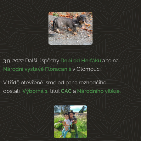
3.9. 2022 Další úspěchy
Debi od Helfáku
a to na
Národní výstavě Floracanis
v Olomouci.
V třídě otevřené jsme od pana rozhodčího
dostali
Výborná 1
titul
CAC
a
Národního vítěze.