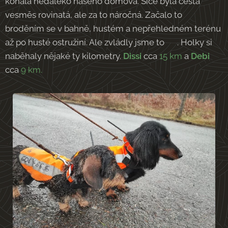
konala nedaleko našeho domova. Sice byla cesta
vesměs rovinatá, ale za to náročná. Začalo to
broděním se v bahně, hustém a nepřehledném terénu
až po husté ostružiní. Ale zvládly jsme to 💪. Holky si
naběhaly nějaké ty kilometry.
Dissi
cca
15 km
a
Debi
cca
9 km.