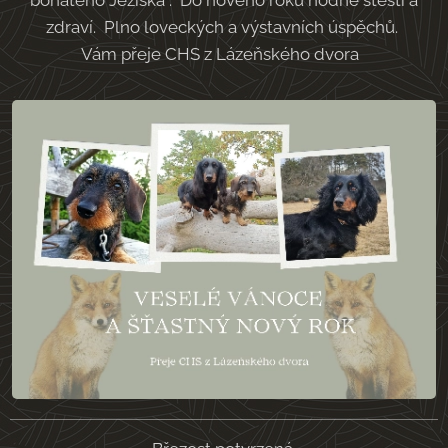
zdraví. Plno loveckých a výstavních úspěchů.
Vám přeje CHS z Lázeňského dvora