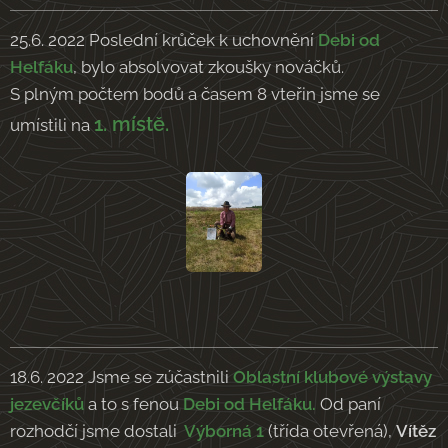
25.6. 2022 Poslední krůček k uchovnění
Debi od
Helfáku
, bylo absolvovat zkoušky nováčků.
S plným počtem bodů a časem 8 vteřin jsme se
1. místě.
umístili na
18.6. 2022 Jsme se zúčastnili
Oblastní klubové výstavy
jezevčíků
a to s fenou
Debi od Helfáku.
Od paní
rozhodčí jsme dostali
Výborná 1
(třída otevřená),
Vítěz