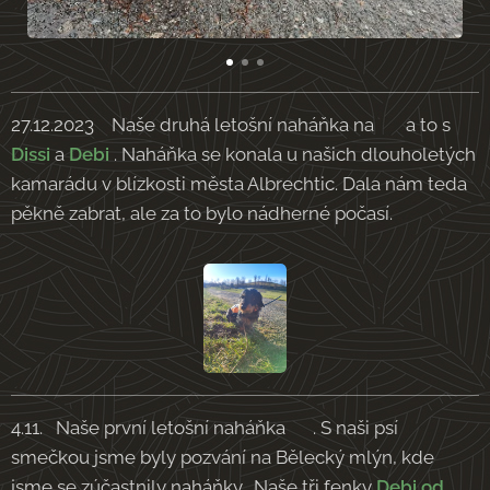
27.12.2023 Naše druhá letošní naháňka na 🐗 a to s
Dissi
a
Debi
. Naháňka se konala u našich dlouholetých
kamarádu v blízkosti města Albrechtic. Dala nám teda
pěkně zabrat, ale za to bylo nádherné počasí.
4.11. Naše první letošní naháňka 🐗. S naši psí
smečkou jsme byly pozvání na Bělecký mlýn, kde
jsme se zúčastnily naháňky. Naše tři fenky
Debi od