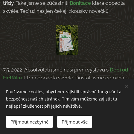
třídy
. Také jsme se zúčastnili
Bonitace
která dopadla
skvěle. Teď už nás jen čekají zkoušky nováčků.
7.5. 2022 Absolvolali jsme naší první výstavu s
Debi od
Helfáku
, která dopadla skvěle. Dostali jsme od pana
rozhodčího
Výborná 2
(třída mladých).
Používáme cookies, abychom zajistili správné fungování a
bezpečnost našich stránek. Tím vám můžeme zajistit tu
nejlepší zkušenost při jejich návštěvě.
Přijmout nezbytné
Přijmout vše