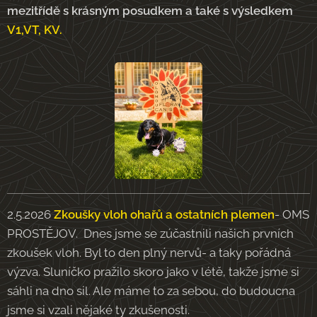
mezitřídě s krásným posudkem a také s výsledkem
V1,VT, KV.
2.5.2026
Zkoušky vloh ohařů a ostatních plemen
- OMS
PROSTĚJOV. Dnes jsme se zúčastnili našich prvních
zkoušek vloh. Byl to den plný nervů- a taky pořádná
výzva. Sluníčko pražilo skoro jako v létě, takže jsme si
sáhli na dno sil. Ale máme to za sebou, do budoucna
jsme si vzali nějaké ty zkušenosti.