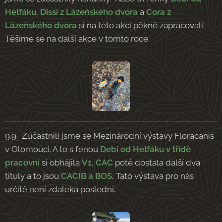
Helfáku
,
Dissi z Lázeňského dvora
a
Cora z
Lázeňského dvora
si na této akci pěkně zapracovali.
Těšíme se na další akce v tomto roce.
9.9. Zúčastnili jsme se Mezinárodní výstavy Floracanis
v Olomouci. A to s fenou
Debi od Helfáku v třídě
pracovní
si obhájila
V1, CAC
poté dostala další dva
tituly a to jsou
CACIB a BOS
.
Tato výstava pro nás
určitě není zdaleka poslední
.