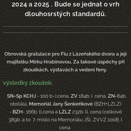
2024 a 2025 . Bude se jednat o vrh
dlouhosrstých standardů.
Obrovská gratulace pro Fiu z Lázeňského dvora a její
majitelku Mirku Hrabinovou. Za takové úspěchy při
zkouškách, výstavách a vedení feny.
výsledky zkoušek:
Sfk-Sp KCHJ
- 100 b-.I.cena,
ZV
184b. I. cena,
ZN-
84b.
obstála,
Memoriál Jany Šenkeříkové
(BZH+LZLZ)
-
BZH
- 166b. ll.cena a
LZLZ
232b. ll. cena (celkově
389b. a to 7. místo na Memoriálu JŠ), ZVVZ 100B. I.
cena.