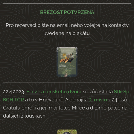
BŘEZOST POTVRZENA
Pro rezervaci pište na email nebo volejte na kontakty
uvedené na plakátu.
22.4.2023
Fia z Lázeňského dvora
se
zúčastnila
Sfk-Sp
KCHJ ČR
a to v Hněvotíně. A obhájila
3. místo
z 24 psů.
Gratulujeme jí a její majitelce Mirce a držíme palce na
dalších zkouškách.