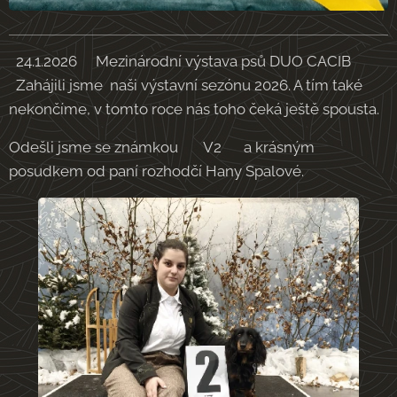
24.1.2026🐾Mezinárodní výstava psů DUO CACIB 🐾
Zahájili jsme naši výstavní sezónu 2026. A tím také
nekončíme, v tomto roce nás toho čeká ještě spousta.
Odešli jsme se známkou ✨ V2✨ a krásným
posudkem od paní rozhodčí Hany Spalové.