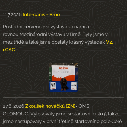
11.7.2026
Intercanis - Brno
Poslední červencová výstava za námi a
rovnou Mezinárodní výstavu v Brně. Byly jsme v
mezitřídě a také jsme dostaly krásný výsledek
V2,
r.CAC
27.6. 2026
Z
k
oušek nováčků (ZN)
- OMS
OLOMOUC
.
Vylosovaly jsme si startovní číslo 5 takže
jsme nastupovaly v první třetině startovního pole.Celé