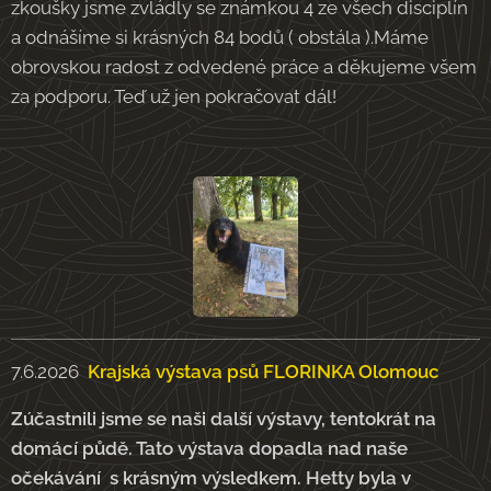
zkoušky jsme zvládly se známkou 4 ze všech disciplín
a odnášíme si krásných 84 bodů ( obstála ).Máme
obrovskou radost z odvedené práce a děkujeme všem
za podporu. Teď už jen pokračovat dál!
7.6.2026
Krajská výstava psů FLORINKA Olomouc
Zúčastnili jsme se naši další výstavy, tentokrát na
domácí půdě. Tato výstava dopadla nad naše
očekávání s krásným výsledkem. Hetty byla v