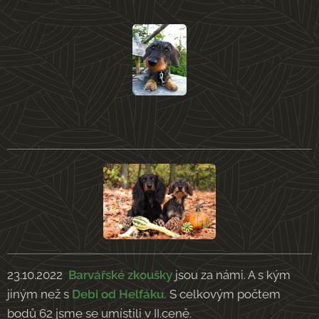
23.10.2022
Barvářské zkoušky
jsou za námi. A s kým
jiným než s
Debi od Helfáku.
S celkovým počtem
bodů 62 jsme se umístili v II.ceně.