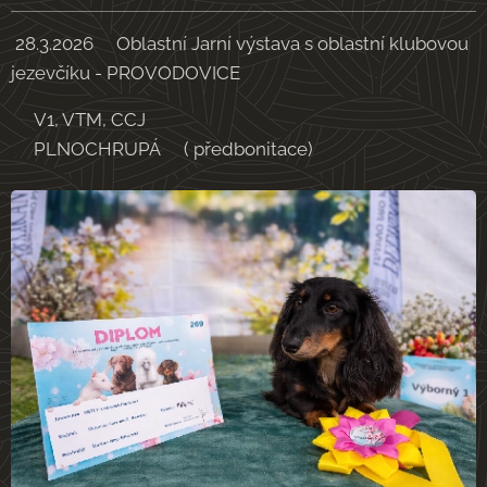
28.3.2026🐾Oblastní Jarní výstava s oblastní klubovou
jezevčíku - PROVODOVICE
✨V1, VTM, CCJ✨
✨PLNOCHRUPÁ✨( předbonitace)