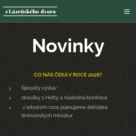
z Lázeňského dvora
Novinky
CO NÁS ČEKÁ V ROCE 2026?
Spousty výstav
zkoušky s Hetty a následná bonitace
v letošním roce plánujeme štěňátka
drsnosrstých miniatur