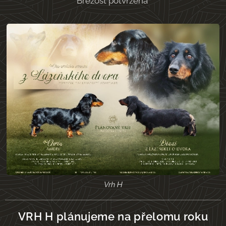
Březost potvrzená
Vrh H
VRH H plánujeme na přelomu roku