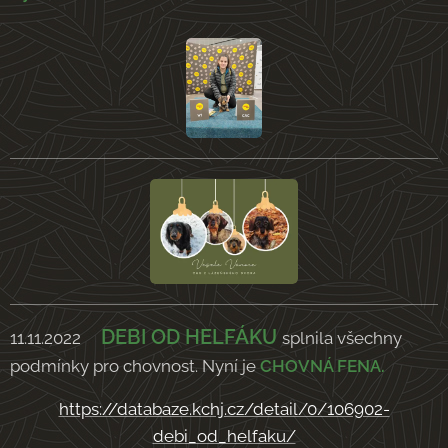
DEBI OD HELFÁKU
11.11.2022
splnila všechny
podmínky pro chovnost. Nyní je
CHOVNÁ FENA.
https://databaze.kchj.cz/detail/0/106902-
debi_od_helfaku/