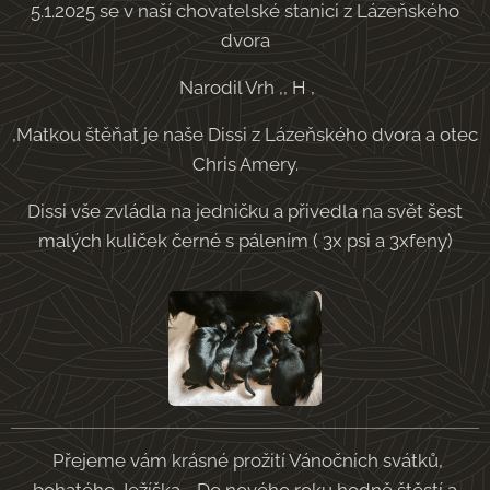
5.1.2025 se v naší chovatelské stanici z Lázeňského
dvora
Narodil Vrh ,, H ,
,Matkou štěňat je naše Dissi z Lázeňského dvora a otec
Chris Amery.
Dissi vše zvládla na jedničku a přivedla na svět šest
malých kuliček černé s pálením ( 3x psi a 3xfeny)
Přejeme vám krásné prožití Vánočních svátků,
bohatého Ježíška . Do nového roku hodně štěstí a