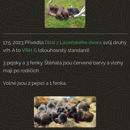
17.5. 2023 Přivedla
Dissi z Lázeňského dvora
svůj druhý
vrh. A to
VRH G
(dlouhosrstý standard)
3 pejsky a 3 fenky. Štěňata jsou červené barvy a vlohy
mají po rodičích.
Volné jsou 2 pejsci a 1 fenka.