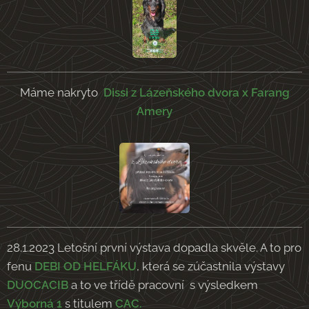
Máme nakryto
Dissi z Lázeňského dvora x Farang
Amery
28.1.2023 Letošní první výstava dopadla skvěle. A to pro
fenu
DEBI OD HELFÁKU
, která se zúčastnila výstavy
DUOCACIB
a to ve třídě pracovní
s výsledkem
Výborná 1
s titulem
CAC.