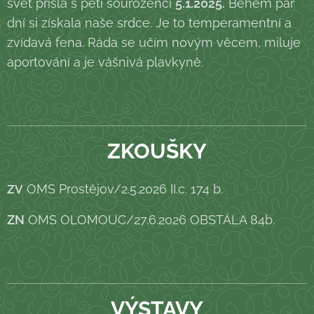
svět přišla s pěti sourozenci
5.1.2025.
Během pár
dní si získala naše srdce. Je to temperamentní a
zvídavá fena. Ráda se učím novým věcem, miluje
aportování a je vášnivá plavkyně.
ZKOUŠKY
OMS Prostějov/2.5.2026 II.c. 174 b.
ZV
ZN
OMS OLOMOUC/27.6.2026 OBSTÁLA 84b.
VÝSTAVY