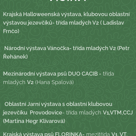
Krajská Halloweenská výstava, klubovou oblastní
výstavou jezevčíků- třída mladých
V2 ( Ladislav
Frnčo)
Národní výstava Vánočka
- třída mladých V2 (Petr
Řehánek)
Mezinárodní výstava psů DUO CACIB -
třída
mladých
V2
(Hana Spalová)
Oblastní Jarní výstava s oblastní klubovou
jezevčíku Provodovice
- třída mladých
V1,VTM,CCJ
(Martina Hegr Klívarová)
Krajská výstava psů FLORINKA-
mezitřída
V1, VT,