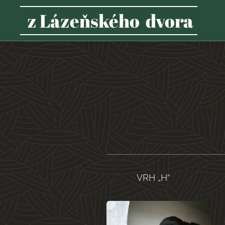
z Lázeňského dvora
VRH „H“